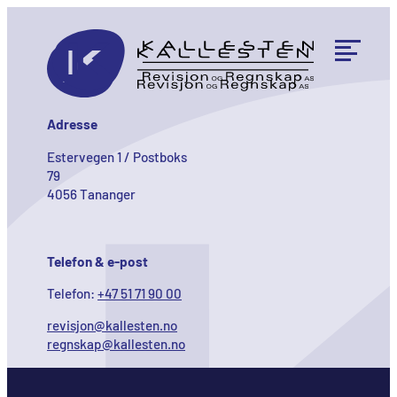
PowerOffice
Om oss
Medarbeidere
Karriere
Kontakt
Adresse
Estervegen 1 / Postboks
79
4056 Tananger
Telefon & e-post
Telefon:
+47 51 71 90 00
revisjon@kallesten.no
regnskap@kallesten.no