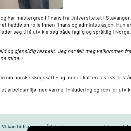
og har mastergrad i finans fra Universitetet i Stavanger.
et hadde en rolle innen finans og administrasjon. Hun er
leder seg til å utvikle seg både faglig og språklig i Norge
d og gjensidig respekt. Jeg har følt meg velkommen fra f
ene mine.»
en sin norske skogskatt – og mener katten faktisk forstå
på et arbeidsmiljø med varme, inkludering og rom for utvikl
Vi kan bidra innen rådgivning, regnskap, revisjon, sels