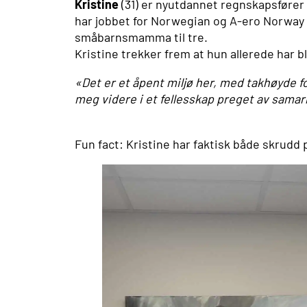
Kristine
(31) er nyutdannet regnskapsfører
har jobbet for Norwegian og A-ero Norway på 
småbarnsmamma til tre.
Kristine trekker frem at hun allerede har bl
«Det er et åpent miljø her, med takhøyde fo
meg videre i et fellesskap preget av sama
Fun fact: Kristine har faktisk både skrudd p