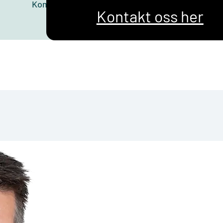
Kom gjerne innom for en uforpliktende kostnads
Kontakt oss her