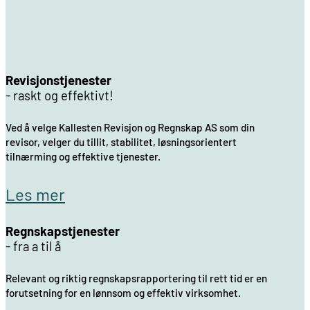
Revisjonstjenester
- raskt og effektivt!
Ved å velge Kallesten Revisjon og Regnskap AS som din
revisor, velger du tillit, stabilitet, løsningsorientert
tilnærming og effektive tjenester.
Les mer
Regnskapstjenester
- fra a til å
Relevant og riktig regnskapsrapportering til rett tid er en
forutsetning for en lønnsom og effektiv virksomhet.