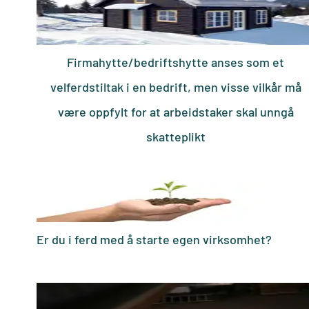
Firmahytte/bedriftshytte anses som et
velferdstiltak i en bedrift, men visse vilkår må
være oppfylt for at arbeidstaker skal unngå
skatteplikt
Er du i ferd med å starte egen virksomhet?