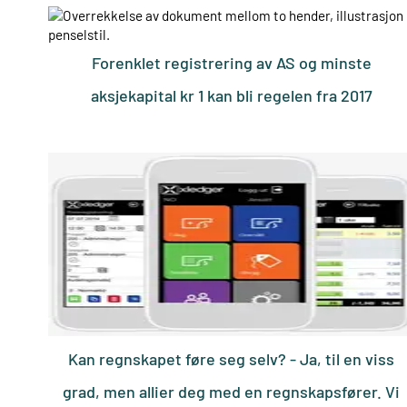
Forenklet registrering av AS og minste
aksjekapital kr 1 kan bli regelen fra 2017
Kan regnskapet føre seg selv? - Ja, til en viss
grad, men allier deg med en regnskapsfører. Vi