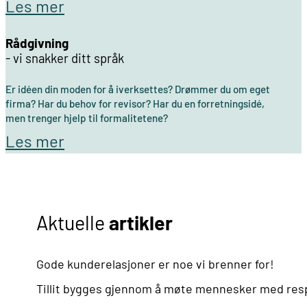
Les mer
Rådgivning
- vi snakker ditt språk
Er idéen din moden for å iverksettes? Drømmer du om eget
firma? Har du behov for revisor? Har du en forretningsidé,
men trenger hjelp til formalitetene?
Les mer
Aktuelle
artikler
Gode kunderelasjoner er noe vi brenner for!
Tillit bygges gjennom å møte mennesker med resp