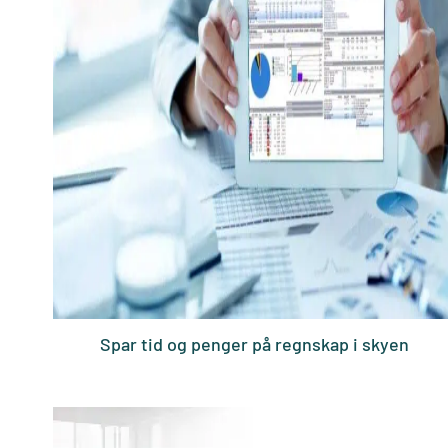
Spar tid og penger på regnskap i skyen