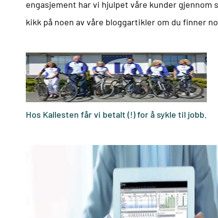
engasjement har vi hjulpet våre kunder gjennom sn
kikk på noen av våre bloggartikler om du finner no
Hos Kallesten får vi betalt (!) for å sykle til jobb.