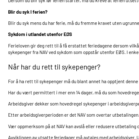
Dersom du blir syk før ferien starter, må du kreve at ferien utset
Blir du syk I ferien?
Blir du syk mens du har ferie, må du fremme kravet uten ugrunne
Sykdom i utlandet utenfor EØS
Ferieloven gir deg rett til å få erstattet feriedagene dersom v
sykepenger fra NAV ved sykdom som oppstår utenfor EØS. I enkelt
Når har du rett til sykepenger?
For å ha rett til sykepenger må du blant annet ha opptjent denne 
Har du vært permittert i mer enn 14 dager, må du som hovedregel ha
Arbeidsgiver dekker som hovedregel sykepenger i arbeidsgiverpe
Etter arbeidsgiverperioden er det NAV som overtar utbetalingen.
Vær oppmerksom på at NAV kan avslå eller redusere utbetaling der
Avviklingen av utsatte feriedager må avtales med arbeidsgiver. U