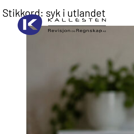
Stikkord:
syk i utlandet